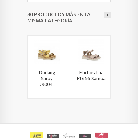
30 PRODUCTOS MÁS EN LA
MISMA CATEGORÍA:
Dorking
Fluchos Lua
24 H
Saray
F1656 Samoa
25715 
D9004...