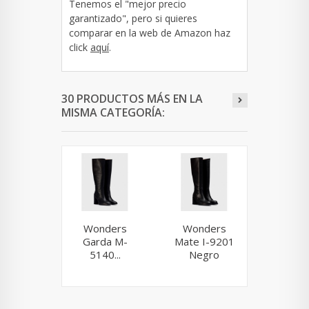
Tenemos el "mejor precio
garantizado", pero si quieres
comparar en la web de Amazon haz
click
aquí
.
30 PRODUCTOS MÁS EN LA
MISMA CATEGORÍA:
Wonders
Wonders
Wond
Garda M-
Mate I-9201
Corin
5140...
Negro
5480