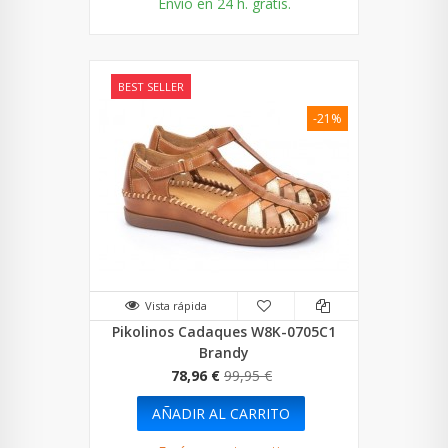
Envío en 24 h. gratis.
BEST SELLER
-21%
Vista rápida
Pikolinos Cadaques W8K-0705C1
Brandy
78,96 €
99,95 €
AÑADIR AL CARRITO