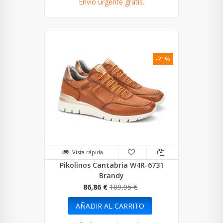
Envío urgente gratis.
-21%
Vista rápida
Pikolinos Cantabria W4R-6731
Brandy
86,86 €
109,95 €
AÑADIR AL CARRITO