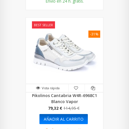
Envío en 24 h. gratis.
BEST SELLER
-31%
Vista rápida
Pikolinos Cantabria W4R-6968C1
Blanco Vapor
79,32 €
114,95 €
AÑADIR AL CARRITO