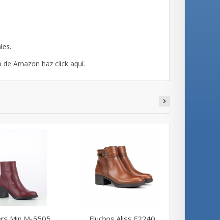
les.
b de Amazon haz click
aquí
.
s Min M-5505...
Fluchos Aliss F2240
Fluc