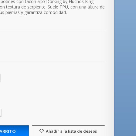
s botines con tacón alto Dorking by Fluchos King
con
textura de serpiente. Suele TPU, con una
altura de
 tus piernas y garantiza comodidad.
.
CARRITO
Añadir a la lista de deseos