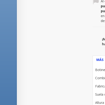
Al
pu
pu
en
de
¡
h
MÁS
Botine
Combin
Fabric
Suela 
Altura