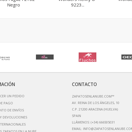
Negro
9223...
MACIÓN
CONTACTO
CER UN PEDIDO
ZAPATOSENLANUBE.COM™
AV. REINA DE LOS ÁNGELES, 10
DE PAGO
C.P. 21200 ARACENA (HUELVA)
NTO DE ENVÍOS
Y DEVOLUCIONES
LLÁMENOS:
(+34) 666505031
NTERNACIONALES
EMAIL:
INFO@ZAPATOSENLANUBE.CO
S ZAPATOS EN LA NUBE