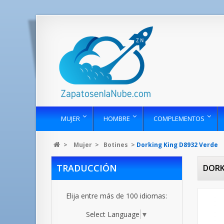
MUJER
HOMBRE
COMPLEMENTOS
>
Mujer
>
Botines
>
Dorking King D8932 Verde
TRADUCCIÓN
DORK
Elija entre más de 100 idiomas:
Select Language
▼