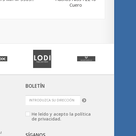
Cuero
F
BOLETÍN
He leído y acepto la
política
de privacidad.
M
SÍGANOS