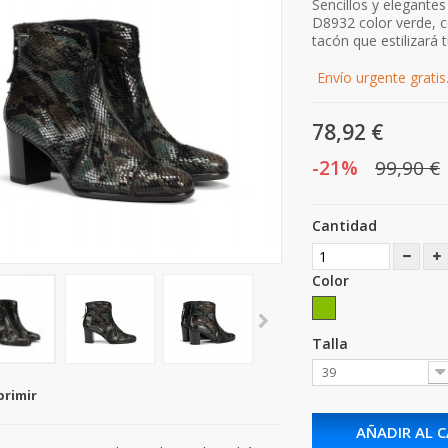
Sencillos y elegante
D8932 color verde, 
tacón que estilizará
Envío urgente gratis
78,92 €
-21%
99,90 €
Cantidad
Color
Talla
39
primir
AÑADIR AL 