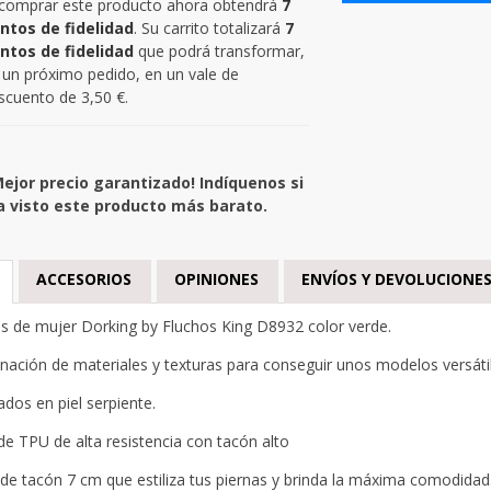
 comprar este producto ahora obtendrá
7
ntos de fidelidad
. Su carrito totalizará
7
ntos de fidelidad
que podrá transformar,
 un próximo pedido, en un vale de
scuento de
3,50 €
.
Mejor precio garantizado! Indíquenos si
a visto este producto más barato.
ACCESORIOS
OPINIONES
ENVÍOS Y DEVOLUCIONE
s de mujer Dorking by Fluchos King D8932 color verde.
ación de materiales y texturas para conseguir unos modelos versátil
ados en piel serpiente.
de TPU de alta resistencia con tacón alto
 de tacón 7 cm que estiliza tus piernas y brinda la máxima comodidad