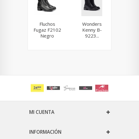
Fluchos
Wonders
Wonder
Fugaz F2102
Kenny B-
M-550
Negro
9223...
MI CUENTA
INFORMACIÓN