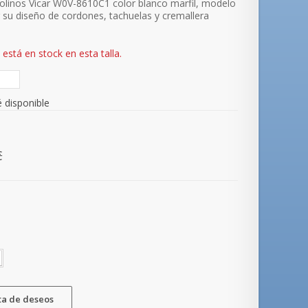
olinos Vicar W0V-8610C1 color blanco marfil, modelo
 su diseño de cordones, tachuelas y cremallera
está en stock en esta talla.
 disponible
€
sta de deseos