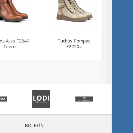
hos Aliss F2240
Fluchos Pompas
Fluc
Cuero
F2250...
F
BOLETÍN