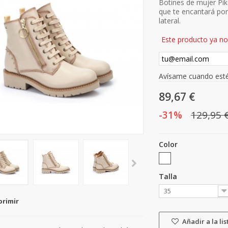
Botines de mujer Pik
que te encantará por
lateral.
Este producto ya no 
Avísame cuando esté
89,67 €
-31%
129,95 
Color
Talla
35
primir
Añadir a la li