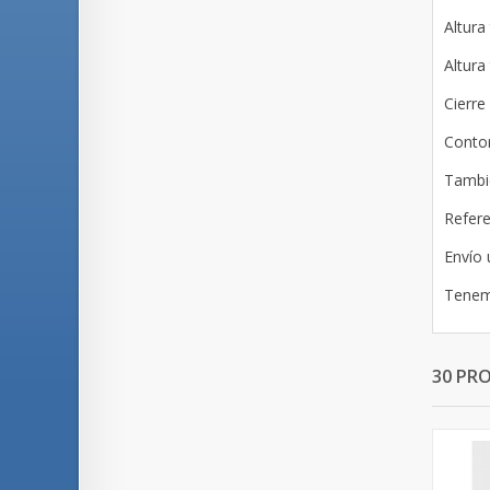
Altura
Altura
Cierre
Contor
Tambié
Refere
Envío 
Tenemo
30 PR