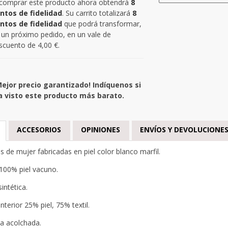
 comprar este producto ahora obtendrá
8
ntos de fidelidad
. Su carrito totalizará
8
ntos de fidelidad
que podrá transformar,
 un próximo pedido, en un vale de
scuento de
4,00 €
.
Mejor precio garantizado! Indíquenos si
a visto este producto más barato.
ACCESORIOS
OPINIONES
ENVÍOS Y DEVOLUCIONE
s de mujer fabricadas en piel color blanco marfil.
100% piel vacuno.
intética.
nterior 25% piel, 75% textil.
lla acolchada.