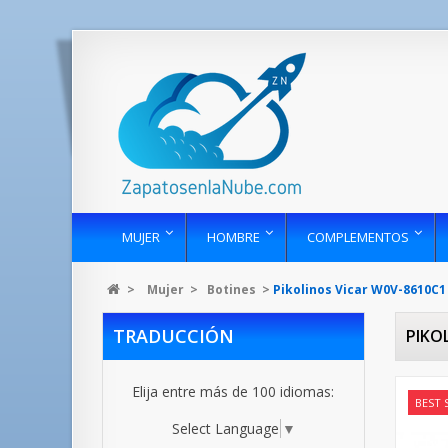
MUJER
HOMBRE
COMPLEMENTOS
>
Mujer
>
Botines
>
Pikolinos Vicar W0V-8610C1 
TRADUCCIÓN
PIKO
Elija entre más de 100 idiomas:
BEST 
Select Language
▼