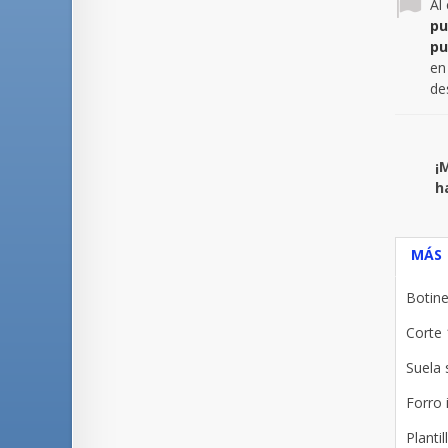
Al
pu
pu
en
de
¡
h
MÁS
Botine
Corte 
Suela s
Forro i
Planti