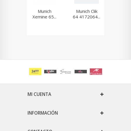
Munich
Munich Clik
Muni
Xemine 65...
64 4172064...
Sapp
168.
MI CUENTA
INFORMACIÓN