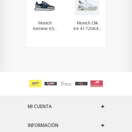
Munich
Munich Clik
Muni
Xemine 65...
64 4172064...
Sapp
168.
MI CUENTA
INFORMACIÓN