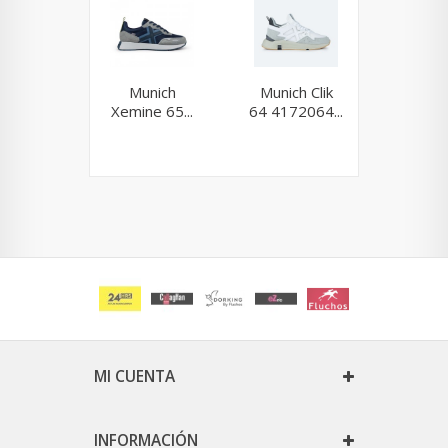
Munich
Munich Clik
Muni
Xemine 65...
64 4172064...
Sapp
168.
MI CUENTA
INFORMACIÓN