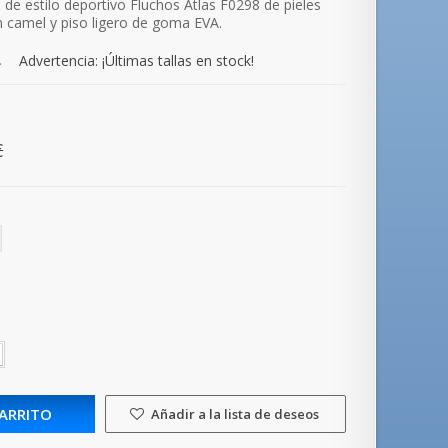
 de estilo deportivo Fluchos Atlas F0298 de pieles
 camel y piso ligero de goma EVA.
.
Advertencia: ¡Últimas tallas en stock!
€
CARRITO
Añadir a la lista de deseos