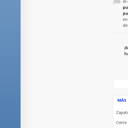
Al
pu
pu
en
de
¡
h
MÁS
Zapato
Cierre