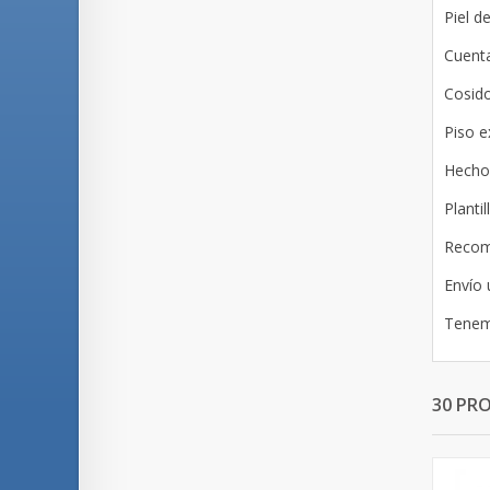
Piel d
Cuenta
Cosid
Piso e
Hecho
Planti
Recome
Envío 
Tenemo
30 PR