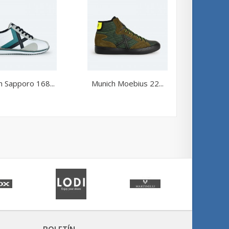
h Sapporo 168...
Munich Moebius 22...
Munic