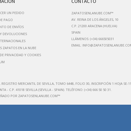
MACIÓN
CONTACTO
CER UN PEDIDO
ZAPATOSENLANUBE.COM™
AV. REINA DE LOS ÁNGELES, 10
DE PAGO
C.P. 21200 ARACENA (HUELVA)
NTO DE ENVÍOS
Y DEVOLUCIONES
LLÁMENOS:
(+34) 666505031
NTERNACIONALES
EMAIL:
INFO@ZAPATOSENLANUBE.CO
S ZAPATOS EN LA NUBE
 DE PRIVACIDAD Y COOKIES
IUM
L REGISTRO MERCANTIL DE SEVILLA, TOMO 6448, FOLIO 30, INSCRIPCIÓN 1 HOJA SE-1
NTA - C.P. 41018 SEVILLA (SEVILLA - SPAIN)
. TELÉFONO: (+34) 666 50 50 31.
SEÑADO POR ZAPATOSENLANUBE.COM™