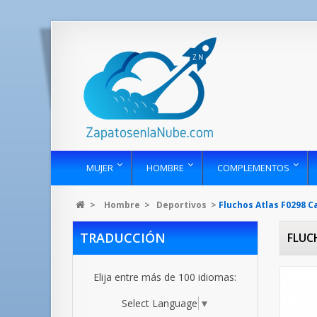
MUJER
HOMBRE
COMPLEMENTOS
>
Hombre
>
Deportivos
>
Fluchos Atlas F0298 
TRADUCCIÓN
FLUC
Elija entre más de 100 idiomas:
Select Language
▼