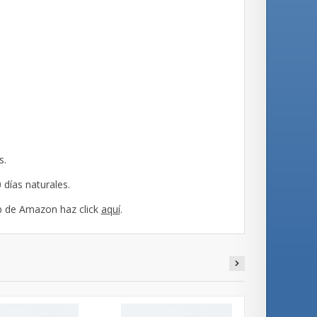
s.
 días naturales.
b de Amazon haz click
aquí
.