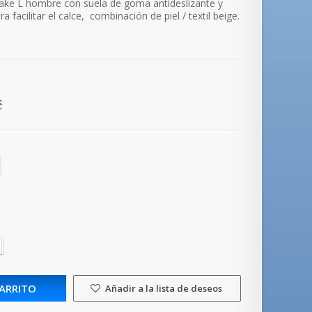
nake L hombre con suela de goma antideslizante y
ra facilitar el calce, combinación de piel / textil beige.
.
€
CARRITO
Añadir a la lista de deseos