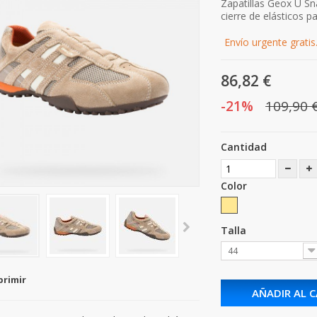
Zapatillas Geox U S
cierre de elásticos pa
Envío urgente gratis
86,82 €
-21%
109,90 
Cantidad
Color
Talla
44
primir
AÑADIR AL 