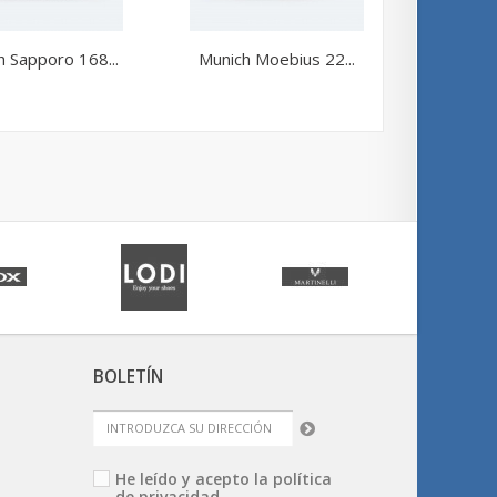
h Sapporo 168...
Munich Moebius 22...
Munic
BOLETÍN
He leído y acepto la
política
de privacidad.