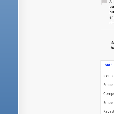
Al
pu
pu
en
de
¡
h
MÁS
Icono 
Empein
Compo
Empein
Revest