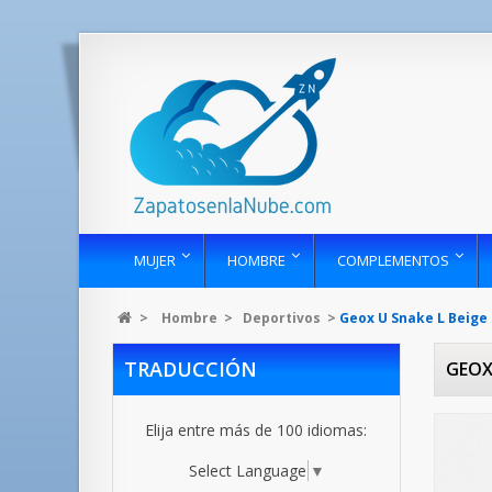
MUJER
HOMBRE
COMPLEMENTOS
>
Hombre
>
Deportivos
>
Geox U Snake L Beige
TRADUCCIÓN
GEOX 
Elija entre más de 100 idiomas:
Select Language
▼