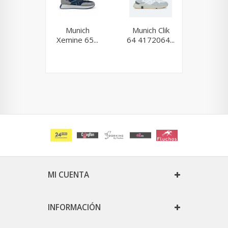
Munich
Munich Clik
Muni
Xemine 65...
64 4172064...
Sapp
168.
MI CUENTA
INFORMACIÓN