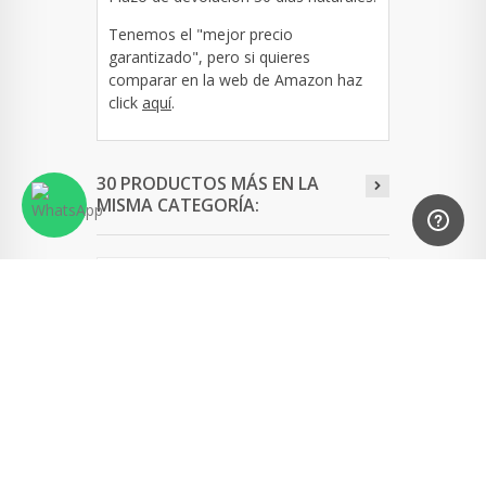
Tenemos el "mejor precio
garantizado", pero si quieres
comparar en la web de Amazon haz
click
aquí
.
30 PRODUCTOS MÁS EN LA
MISMA CATEGORÍA:
Fluchos
Fluchos Zeta
Fluc
Simon 8721...
F0603 Negro
Dori
F1174