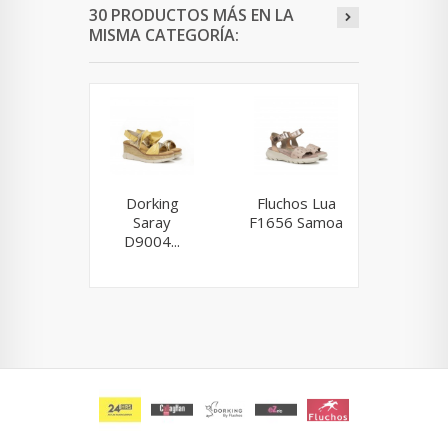
30 PRODUCTOS MÁS EN LA
MISMA CATEGORÍA:
Dorking
Fluchos Lua
24 H
Saray
F1656 Samoa
25715 
D9004...