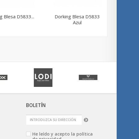
g Blesa D5833...
Dorking Blesa D5833
Dorking
Azul
BOLETÍN
He leído y acepto la
política
de privacidad.