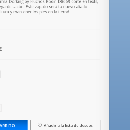
firma Dorking by Fluchos Rodin D8669
corte en textil,
egante tacón. Este zapato será tu nuevo aliado
ltura y mantener los pies en la tierra!
.
€
CARRITO
Añadir a la lista de deseos