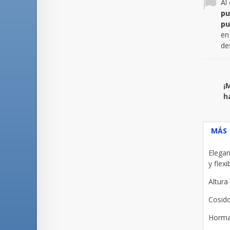
Al
pu
pu
en
de
¡
h
MÁS
Elegan
y flexi
Altura
Cosid
Horma