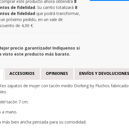
 comprar este producto ahora obtendrá
8
ntos de fidelidad
. Su carrito totalizará
8
ntos de fidelidad
que podrá transformar,
 un próximo pedido, en un vale de
scuento de
4,00 €
.
Mejor precio garantizado! Indíquenos si
a visto este producto más barato.
ACCESORIOS
OPINIONES
ENVÍOS Y DEVOLUCIONE
tes zapatos de mujer con tacón medio Dorking by Fluchos fabricados
bles.
 del tacón 7 cm.
o a mano.
 más bien ancha pensada para su comodidad.