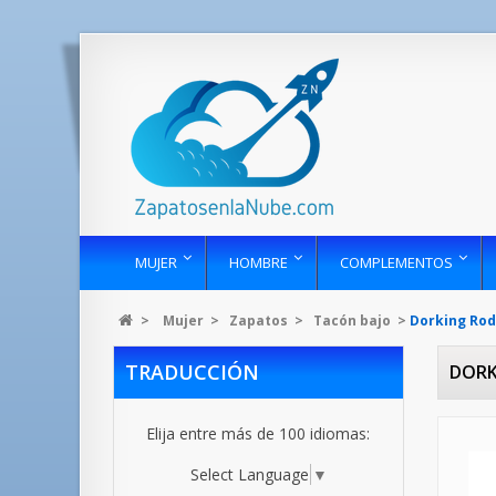
MUJER
HOMBRE
COMPLEMENTOS
>
Mujer
>
Zapatos
>
Tacón bajo
>
Dorking Rod
TRADUCCIÓN
DORK
Elija entre más de 100 idiomas:
Select Language
▼