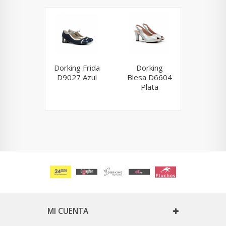
Dorking Frida
Dorking
Dork
D9027 Azul
Blesa D6604
Ble
Plata
D5833
MI CUENTA