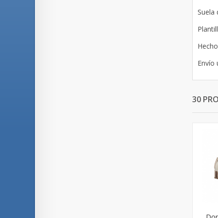
Suela 
Planti
Hecho
Envío 
30 PR
Dor