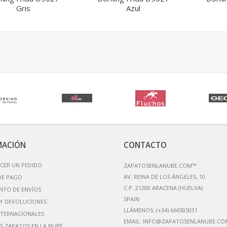
Gris
Azul
MACIÓN
CONTACTO
CER UN PEDIDO
ZAPATOSENLANUBE.COM™
AV. REINA DE LOS ÁNGELES, 10
DE PAGO
C.P. 21200 ARACENA (HUELVA)
NTO DE ENVÍOS
Y DEVOLUCIONES
LLÁMENOS:
(+34) 666505031
NTERNACIONALES
EMAIL:
INFO@ZAPATOSENLANUBE.CO
S ZAPATOS EN LA NUBE