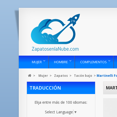
MUJER
HOMBRE
COMPLEMENTOS
>
Mujer
>
Zapatos
>
Tacón bajo
>
Martinelli 
TRADUCCIÓN
MART
Elija entre más de 100 idiomas:
Select Language
▼