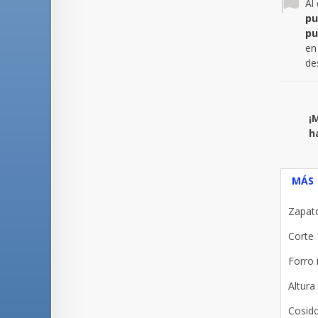
Al
pu
pu
en
de
¡
h
MÁS
Zapato
Corte 
Forro 
Altura
Cosid