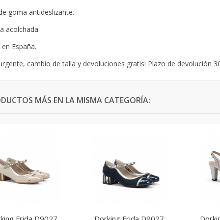
de goma antideslizante.
lla acolchada.
 en España.
urgente, cambio de talla y devoluciones gratis! Plazo de devolución 30
ODUCTOS MÁS EN LA MISMA CATEGORÍA:
king Frida D9027
Dorking Frida D9027
Dorki