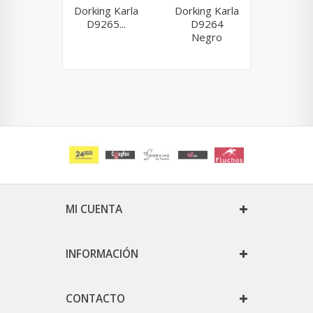
Dorking Karla
Dorking Karla
Ped
D9265...
D9264
Miral
Negro
Vicenz
MI CUENTA
INFORMACIÓN
CONTACTO