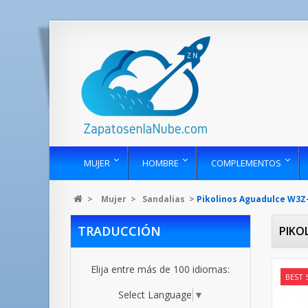
MUJER
HOMBRE
COMPLEMENTOS
>
Mujer
>
Sandalias
>
Pikolinos Aguadulce W3Z
TRADUCCIÓN
PIKO
Elija entre más de 100 idiomas:
BEST 
Select Language
▼