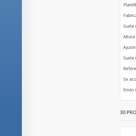
Planti
Fabric
Suela 
Altura
Ajuste
Suela e
Refere
Se aco
Envío 
30 PR