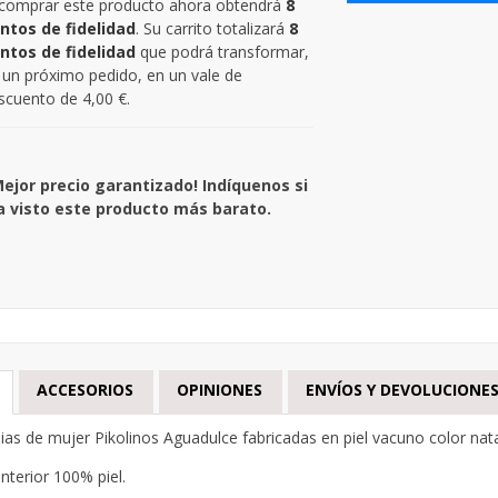
 comprar este producto ahora obtendrá
8
ntos de fidelidad
. Su carrito totalizará
8
ntos de fidelidad
que podrá transformar,
 un próximo pedido, en un vale de
scuento de
4,00 €
.
Mejor precio garantizado! Indíquenos si
a visto este producto más barato.
ACCESORIOS
OPINIONES
ENVÍOS Y DEVOLUCIONE
ias de mujer Pikolinos Aguadulce fabricadas en piel vacuno color nata
interior 100% piel.