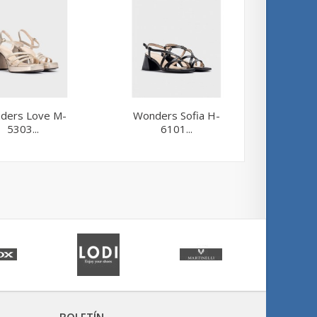
ders Love M-
Wonders Sofia H-
Fluchos 
5303...
6101...