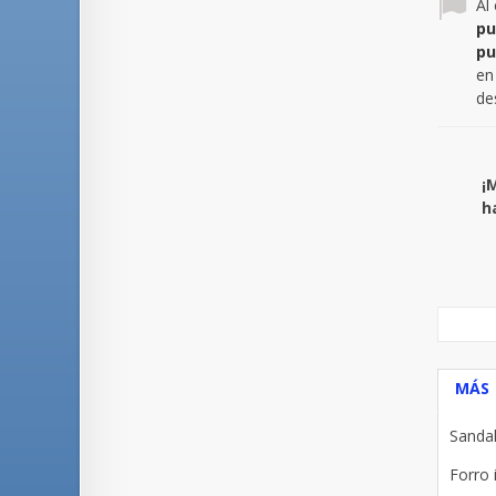
Al
pu
pu
en
de
¡
h
MÁS
Sandal
Forro 