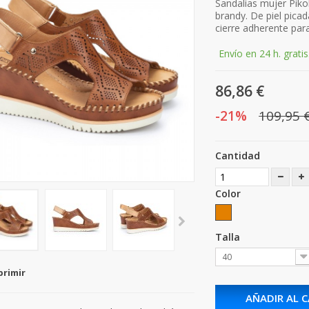
Sandalias mujer Pik
brandy. D
e piel pica
cierre adherente pa
Envío en 24 h. gratis
86,86 €
-21%
109,95 
Cantidad
Color
Talla
40
primir
AÑADIR AL 