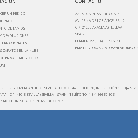
MACIÓN
CONTACTO
CER UN PEDIDO
ZAPATOSENLANUBE.COM™
AV. REINA DE LOS ÁNGELES, 10
DE PAGO
C.P. 21200 ARACENA (HUELVA)
NTO DE ENVÍOS
Y DEVOLUCIONES
LLÁMENOS:
(+34) 666505031
NTERNACIONALES
EMAIL:
INFO@ZAPATOSENLANUBE.CO
S ZAPATOS EN LA NUBE
 DE PRIVACIDAD Y COOKIES
IUM
L REGISTRO MERCANTIL DE SEVILLA, TOMO 6448, FOLIO 30, INSCRIPCIÓN 1 HOJA SE-1
NTA - C.P. 41018 SEVILLA (SEVILLA - SPAIN)
. TELÉFONO: (+34) 666 50 50 31.
SEÑADO POR ZAPATOSENLANUBE.COM™