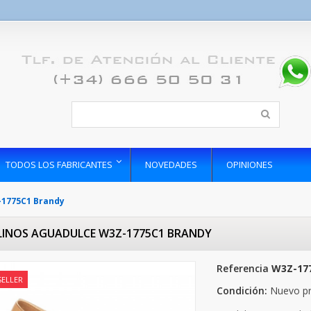
TODOS LOS FABRICANTES
NOVEDADES
OPINIONES
-1775C1 Brandy
LINOS AGUADULCE W3Z-1775C1 BRANDY
Referencia
W3Z-17
SELLER
Condición:
Nuevo p