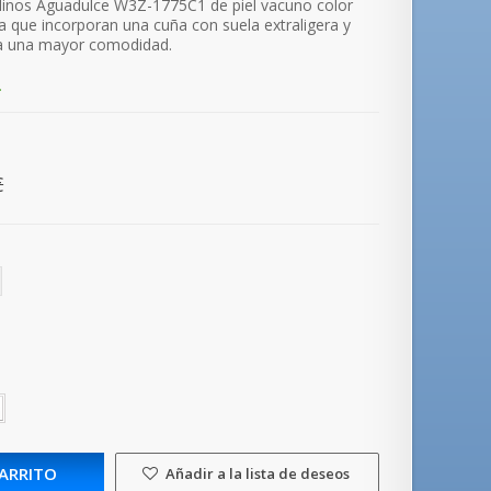
olinos Aguadulce W3Z-1775C1 de piel vacuno color
da que incorporan una cuña con suela extraligera y
ra una mayor comodidad.
.
€
CARRITO
Añadir a la lista de deseos