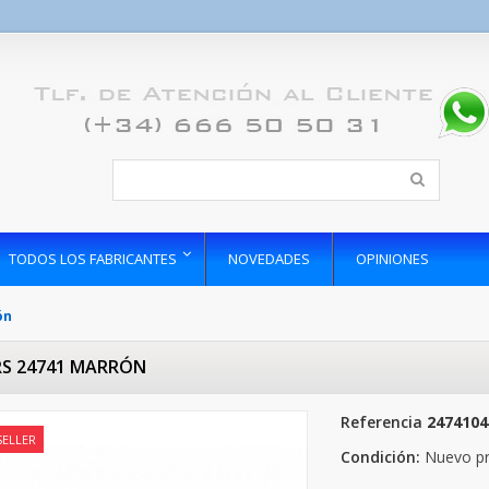
TODOS LOS FABRICANTES
NOVEDADES
OPINIONES
ón
RS 24741 MARRÓN
Referencia
2474104
SELLER
Condición:
Nuevo p