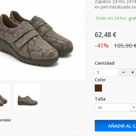
Zapatos 24 Hrs 24741
en piel metalizada s
Envío en 24 hrs. grat
62,48 €
-41%
105,90 
Cantidad
Color
Talla
40
primir
AÑADIR AL 