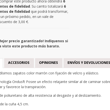
 comprar este producto ahora obtendrá
6
ntos de fidelidad
. Su carrito totalizará
6
ntos de fidelidad
que podrá transformar,
 un próximo pedido, en un vale de
scuento de
3,00 €
.
Mejor precio garantizado! Indíquenos si
a visto este producto más barato.
ACCESORIOS
OPINIONES
ENVÍOS Y DEVOLUCIONE
simos zapatos color marrón con fijación de velcro y elástico.
nología Ondusft Posee un efecto relajante similar al de caminar sobre
r y favorece la transpiración.
de poliuretano de alta resistencia al desgaste y al deslizamiento.
 de la cuña 4,5 cm.