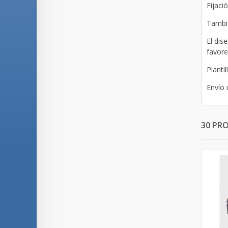
Fijaci
Tambié
El dis
favorec
Planti
Envío 
30 PR