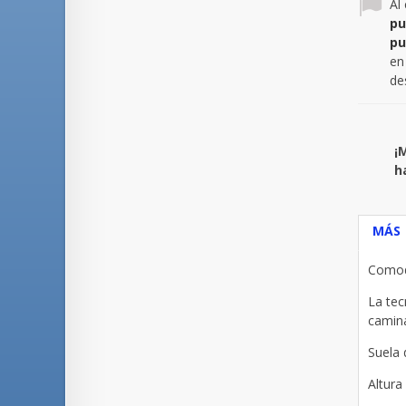
Al
pu
pu
en
de
¡
h
MÁS
Comodí
La tec
camina
Suela 
Altura