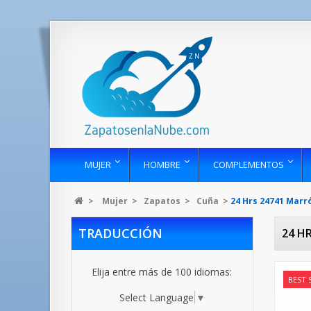
MUJER
HOMBRE
COMPLEMENTOS
>
Mujer
>
Zapatos
>
Cuña
>
24 Hrs 24741 Marr
TRADUCCIÓN
24 H
Elija entre más de 100 idiomas:
BEST 
Select Language
▼