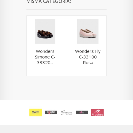
MISMA CATEGORÍA:
Wonders
Wonders Fly
Dorking 
Simone C-
C-33100
D8984
33320...
Rosa