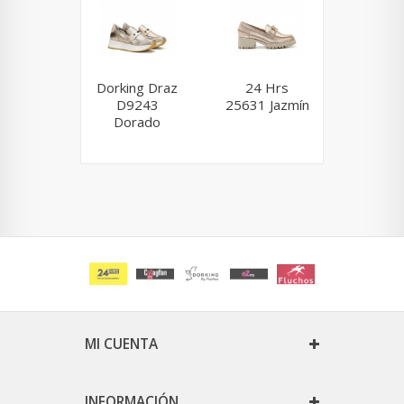
Dorking Draz
24 Hrs
Dorking
D9243
25631 Jazmín
D9301
Dorado
MI CUENTA
INFORMACIÓN