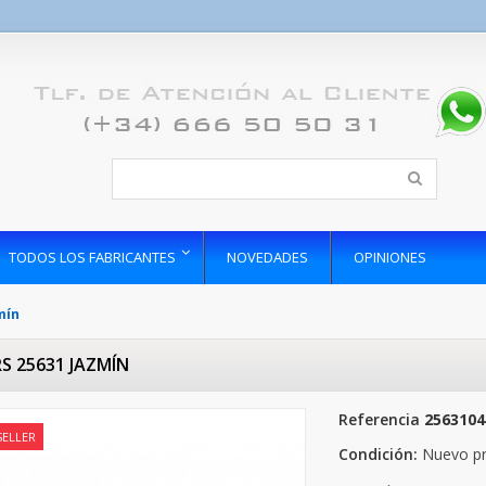
TODOS LOS FABRICANTES
NOVEDADES
OPINIONES
mín
S 25631 JAZMÍN
Referencia
2563104
SELLER
Condición:
Nuevo p