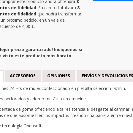
 comprar este producto ahora obtendrá
8
ntos de fidelidad
. Su carrito totalizará
8
ntos de fidelidad
que podrá transformar,
 un próximo pedido, en un vale de
scuento de
4,00 €
.
Mejor precio garantizado! Indíquenos si
a visto este producto más barato.
ACCESORIOS
OPINIONES
ENVÍOS Y DEVOLUCIONE
ines 24 Hrs de mujer
confeccionado en piel alta selección jazmín.
es perforados y adorno metálico en empeine.
dentada de goma ofreciendo alta resistencia al desgaste al caminar, a
 de que absorbe bien los impactos creando una barrera entre nuestro
e tecnología Ondusoft.