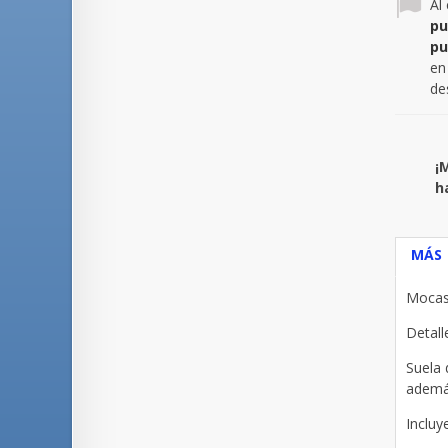
Al
pu
pu
en
de
¡
h
MÁS
Mocas
Detall
Suela 
además
Incluy