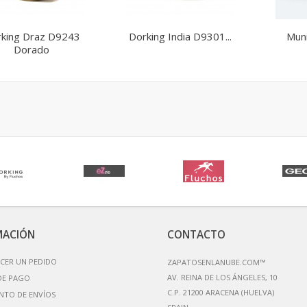
king Draz D9243
Dorking India D9301...
Muni
Dorado
MACIÓN
CONTACTO
CER UN PEDIDO
ZAPATOSENLANUBE.COM™
AV. REINA DE LOS ÁNGELES, 10
DE PAGO
C.P. 21200 ARACENA (HUELVA)
NTO DE ENVÍOS