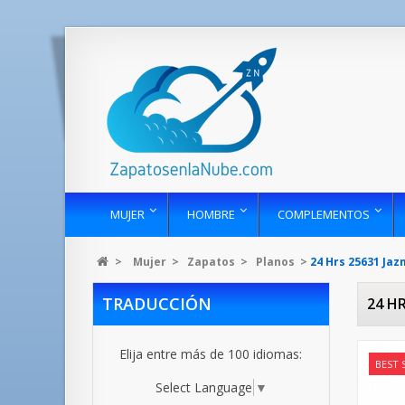
MUJER
HOMBRE
COMPLEMENTOS
>
Mujer
>
Zapatos
>
Planos
>
24 Hrs 25631 Jaz
TRADUCCIÓN
24 HR
Elija entre más de 100 idiomas:
BEST 
Select Language
▼