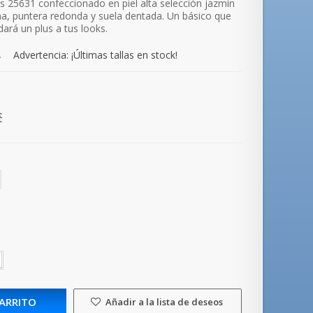
rs 25631
confeccionado en piel alta selección jazmín
a, puntera redonda y suela dentada. Un básico que
dará un plus a tus looks.
.
Advertencia: ¡Últimas tallas en stock!
€
CARRITO
Añadir a la lista de deseos