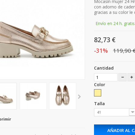
Mocasín mujer 24 H
con adorno de caden
gracias a su color le 
Envío en 24 h. gratis
82,73 €
-31%
119,90 
Cantidad
Color
Talla
41
primir
AÑADIR AL 