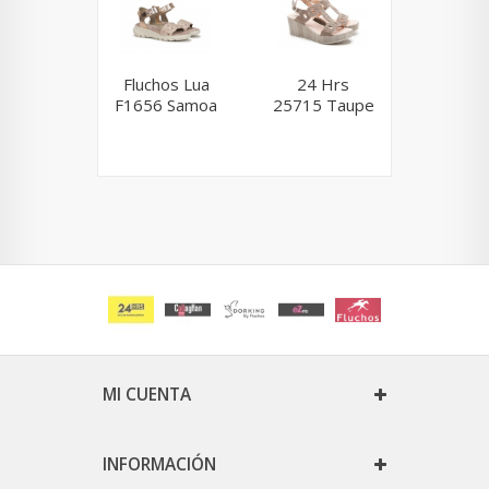
Fluchos Lua
24 Hrs
Wond
F1656 Samoa
25715 Taupe
Love
5303
MI CUENTA
INFORMACIÓN