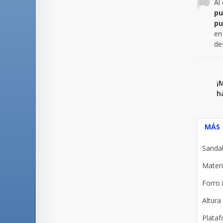
Al
pu
pu
en
de
¡
h
MÁS
Sandal
Materi
Forro 
Altura
Plataf