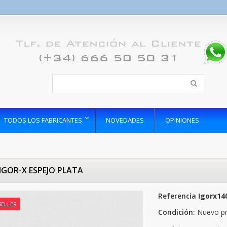
TODOS LOS FABRICANTES
NOVEDADES
OPINIONES
 IGOR-X ESPEJO PLATA
Referencia
Igorx14
SELLER
Condición:
Nuevo p