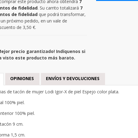
 comprar este producto ahora obtendrá
7
ntos de fidelidad
. Su carrito totalizará
7
ntos de fidelidad
que podrá transformar,
 un próximo pedido, en un vale de
scuento de
3,50 €
.
Mejor precio garantizado! Indíquenos si
a visto este producto más barato.
OPINIONES
ENVÍOS Y DEVOLUCIONES
ias de tacón de mujer Lodi Igor-X de piel Espejo color plata.
al 100% piel.
interior 100% piel.
 tacón 9 cm.
orma 1,5 cm.