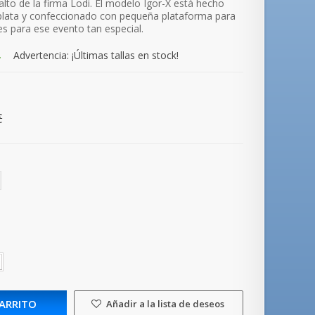
alto de la firma Lodi. El modelo Igor-X está hecho
plata y
confeccionado con pequeña plataforma para
es para ese evento tan especial.
.
Advertencia: ¡Últimas tallas en stock!
€
CARRITO
Añadir a la lista de deseos