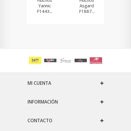
Fluchos
Fluchos
Fluchos
Yannic
Asgard
8498 M
F1443...
F1887...
MI CUENTA
INFORMACIÓN
CONTACTO