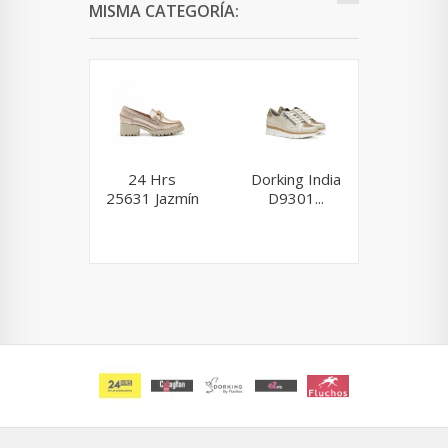
MISMA CATEGORÍA:
24 Hrs
Dorking India
Munich 
25631 Jazmín
D9301...
61.