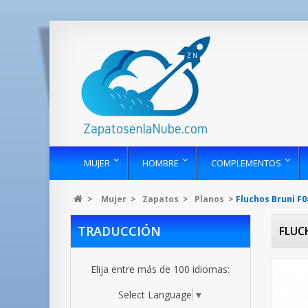
MUJER
HOMBRE
COMPLEMENTOS
>
Mujer
>
Zapatos
>
Planos
>
Fluchos Bruni F0
TRADUCCIÓN
FLUC
Elija entre más de 100 idiomas:
Select Language
▼