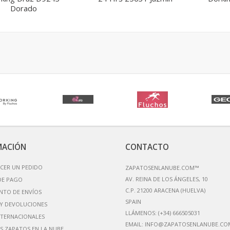
Dorado
MACIÓN
CONTACTO
CER UN PEDIDO
ZAPATOSENLANUBE.COM™
AV. REINA DE LOS ÁNGELES, 10
DE PAGO
C.P. 21200 ARACENA (HUELVA)
NTO DE ENVÍOS
Y DEVOLUCIONES
LLÁMENOS:
(+34) 666505031
NTERNACIONALES
EMAIL:
INFO@ZAPATOSENLANUBE.CO
S ZAPATOS EN LA NUBE