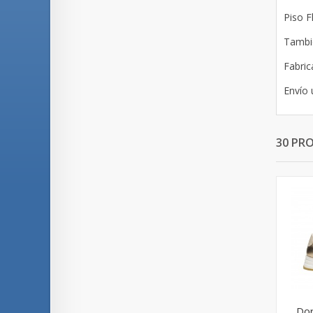
Piso F
Tambié
Fabric
Envío 
30 PR
Dor