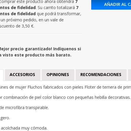
 comprar este producto ahora obtendrá
7
AÑADIR AL 
ntos de fidelidad
. Su carrito totalizará
7
ntos de fidelidad
que podrá transformar,
 un próximo pedido, en un vale de
scuento de
3,50 €
.
Mejor precio garantizado! Indíquenos si
a visto este producto más barato.
ACCESORIOS
OPINIONES
RECOMENDACIONES
nes de mujer Fluchos fabricados con pieles Floter de ternera de prime
or combinación de piel color blanco con pequeñas hebilla decorativas.
de microfibra transpirable.
igero.
a acolchada muy cómoda.