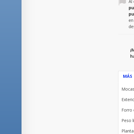
Al
pu
pu
en
de
¡
h
MÁS
Mocasi
Exteri
Forro 
Peso l
Plant