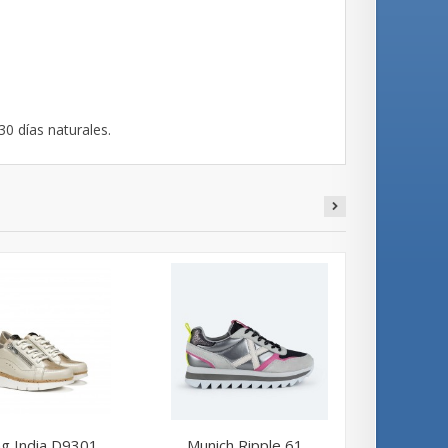
30 días naturales.
g India D9301...
Munich Ripple 61...
Wonder