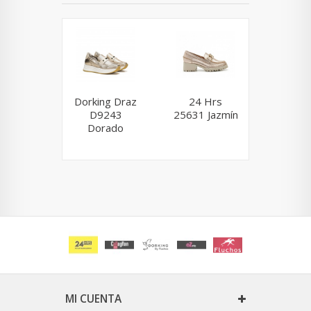
Dorking Draz
24 Hrs
Dorking
D9243
25631 Jazmín
D9301
Dorado
MI CUENTA