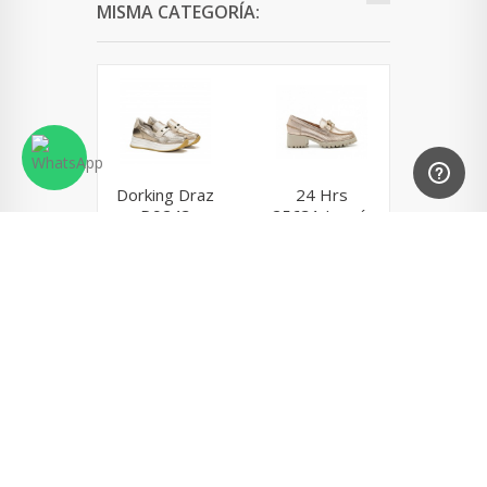
MISMA CATEGORÍA:
Dorking Draz
24 Hrs
Dorking
D9243
25631 Jazmín
D9301
Dorado