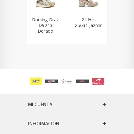
Dorking Draz
24 Hrs
Dorking
D9243
25631 Jazmín
D9301
Dorado
MI CUENTA
INFORMACIÓN