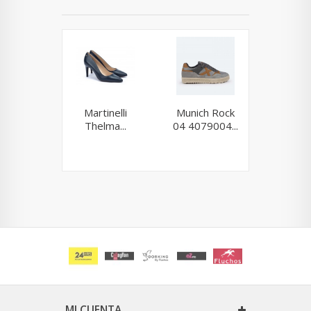
Martinelli
Munich Rock
Munich 
Thelma...
04 4079004...
561.
MI CUENTA