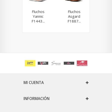
Fluchos
Fluchos
Fluchos
Yannic
Asgard
8498 M
F1443...
F1887...
MI CUENTA
INFORMACIÓN