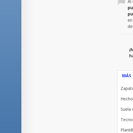
Al
pu
pu
en
de
¡
h
MÁS
Zapato
Hecho 
Suela 
Tecnol
Planti