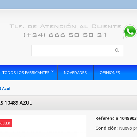
TODOS LOS FABRICANTES
NOVEDADES
OPINIONES
9 Azul
RS 10489 AZUL
Referencia
1048903
SELLER
Condición:
Nuevo p