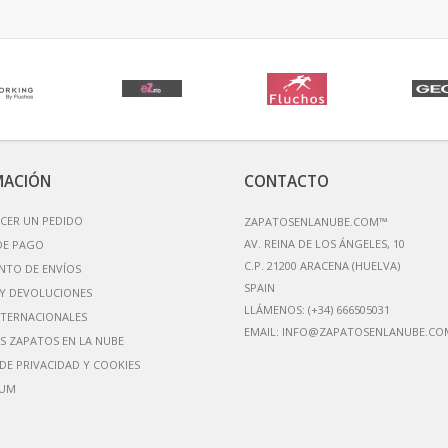
MACIÓN
CONTACTO
CER UN PEDIDO
ZAPATOSENLANUBE.COM™
AV. REINA DE LOS ÁNGELES, 10
DE PAGO
C.P. 21200 ARACENA (HUELVA)
NTO DE ENVÍOS
Y DEVOLUCIONES
LLÁMENOS:
(+34) 666505031
NTERNACIONALES
EMAIL:
INFO@ZAPATOSENLANUBE.CO
S ZAPATOS EN LA NUBE
 DE PRIVACIDAD Y COOKIES
IUM