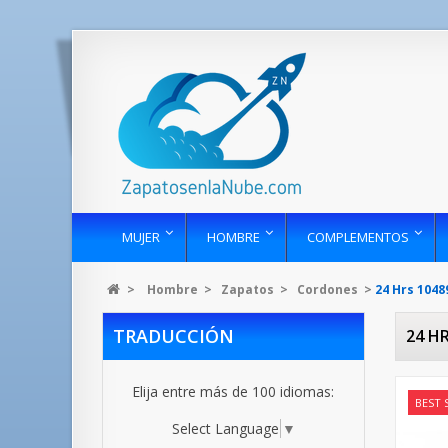
MUJER
HOMBRE
COMPLEMENTOS
>
Hombre
>
Zapatos
>
Cordones
>
24 Hrs 1048
TRADUCCIÓN
24 H
Elija entre más de 100 idiomas:
BEST 
Select Language
▼