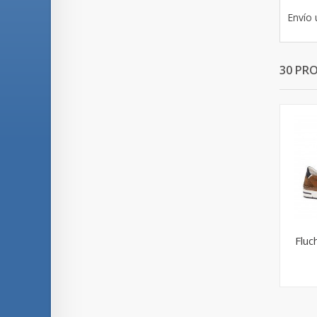
Envío 
30 PR
Fluc