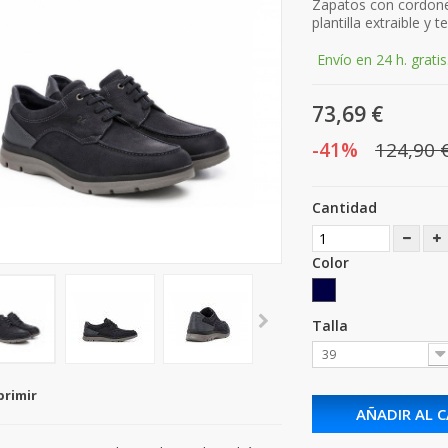
Zapatos con cordones
plantilla extraible y
Envío en 24 h. gratis
73,69 €
-41%
124,90 
Cantidad
Color
Talla
39
primir
AÑADIR AL 