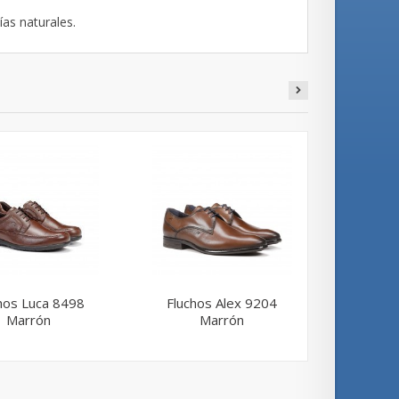
ías naturales.
hos Luca 8498
Fluchos Alex 9204
Martinel
Marrón
Marrón