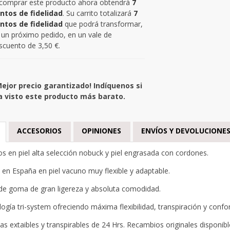
 comprar este producto ahora obtendrá
7
ntos de fidelidad
. Su carrito totalizará
7
ntos de fidelidad
que podrá transformar,
 un próximo pedido, en un vale de
scuento de
3,50 €
.
Mejor precio garantizado! Indíquenos si
a visto este producto más barato.
ACCESORIOS
OPINIONES
ENVÍOS Y DEVOLUCIONE
s en piel alta selección nobuck y piel engrasada con cordones.
en España en piel vacuno muy flexible y adaptable.
de goma de gran ligereza y absoluta comodidad.
ogía tri-system ofreciendo máxima flexibilidad, transpiración y confor
llas extaibles y transpirables de 24 Hrs. Recambios originales disponibl