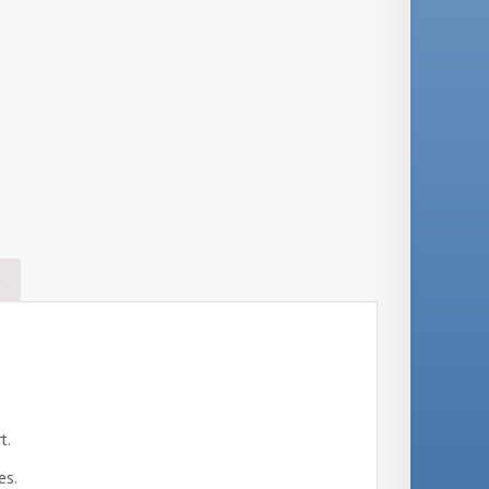
S
t.
es.