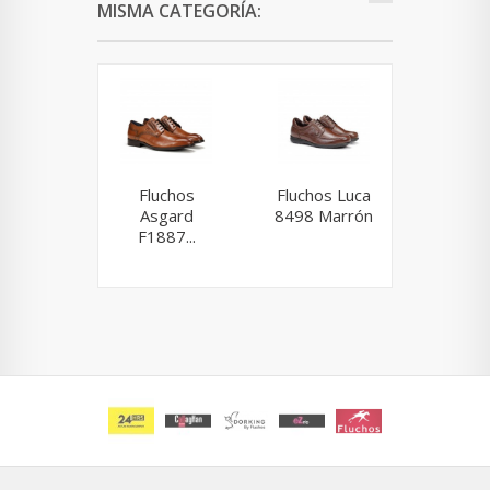
MISMA CATEGORÍA:
Fluchos
Fluchos Luca
Fluchos
Asgard
8498 Marrón
9204 M
F1887...