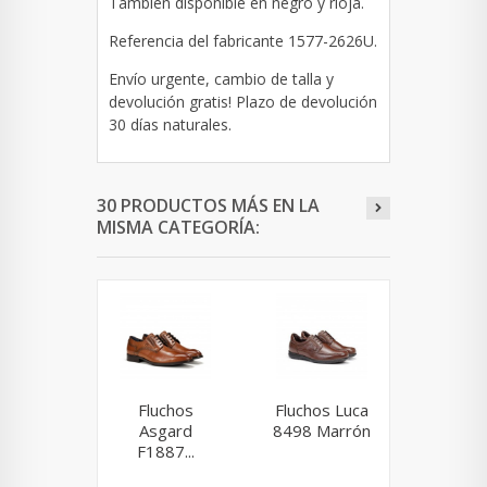
También disponible en negro y rioja.
Referencia del fabricante 1577-2626U.
Envío urgente, cambio de talla y
devolución gratis! Plazo de devolución
30 días naturales.
30 PRODUCTOS MÁS EN LA
MISMA CATEGORÍA:
Fluchos
Fluchos Luca
Fluchos
Asgard
8498 Marrón
9204 M
F1887...