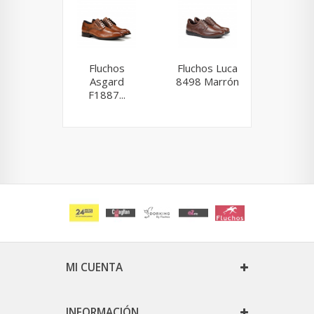
Fluchos
Fluchos Luca
Fluchos
Asgard
8498 Marrón
9204 M
F1887...
MI CUENTA
INFORMACIÓN